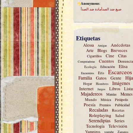
Anonymous
:
صبغ ضد الصدأمادة ضد الصدأ
Etiquetas
Anécdotas
Alessa
Amigas
Breveces
Arte
Blogs
Cine
Citas
Cigarrillos
Cuentos
Denuncia
Computadoras
Elisa
Educación
Ecología
Escarceos
Eris
Encuentros
Familia
Hija
Gatos
Gente
Imágenes
Hogar
Hombres
Internet
Libros
Lista
Juegos
Majadereos
Memes
Manías
Mundo
Música
Piriápolis
Poesía
Premios
Publicidad
Recaladas
Recetas
Roleplaying
Salud
Serendipias
Series
Televisión
Tecnología
Vampiros
Zapatos
youtube