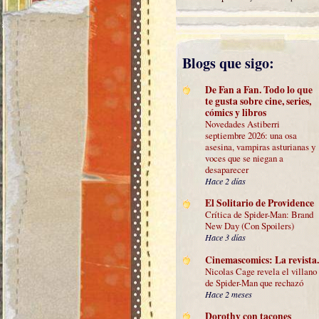
Blogs que sigo:
De Fan a Fan. Todo lo que
te gusta sobre cine, series,
cómics y libros
Novedades Astiberri
septiembre 2026: una osa
asesina, vampiras asturianas y
voces que se niegan a
desaparecer
Hace 2 días
El Solitario de Providence
Crítica de Spider-Man: Brand
New Day (Con Spoilers)
Hace 3 días
Cinemascomics: La revista.
Nicolas Cage revela el villano
de Spider-Man que rechazó
Hace 2 meses
Dorothy con tacones