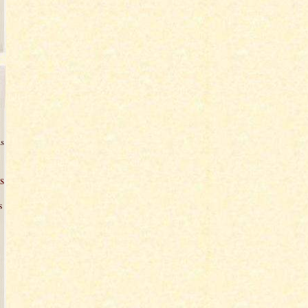
s
s
s