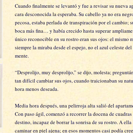
Cuando finalmente se levantó y fue a revisar su nueva ap
cara desconocida la esperaba. Su cabello ya no era negro
pecosa, estaba perlada de transpiración por el cambio; s
boca más fina… y había crecido hasta superar ampliamen
único reconocible en su rostro eran sus ojos: el mismo 
siempre la miraba desde el espejo, no el azul celeste del
mente.
“Desprolijo, muy desprolijo,” se dijo, molesta; preguntá
tan difícil cambiar sus ojos, cuando traicionaban su natu
hora menos deseada.
Media hora después, una pelirroja alta salió del apartamen
Con paso ágil, comenzó a recorrer la docena de cuadras
destino, incapaz de borrar la sonrisa de su rostro. A ell
caminar en piel ajena; en esos momentos casi podía cree