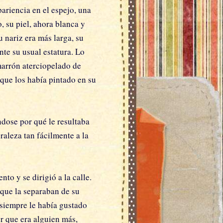
ariencia en el espejo, una
, su piel, ahora blanca y
u nariz era más larga, su
te su usual estatura. Lo
marrón aterciopelado de
 que los había pintado en su
ndose por qué le resultaba
raleza tan fácilmente a la
to y se dirigió a la calle.
 que la separaban de su
a siempre le había gustado
r que era alguien más,