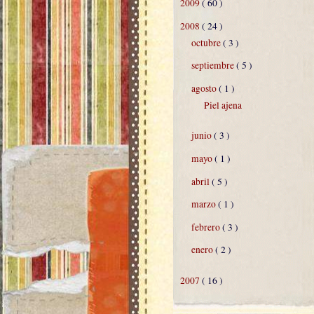
2009
( 60 )
2008
( 24 )
octubre
( 3 )
septiembre
( 5 )
agosto
( 1 )
Piel ajena
junio
( 3 )
mayo
( 1 )
abril
( 5 )
marzo
( 1 )
febrero
( 3 )
enero
( 2 )
2007
( 16 )