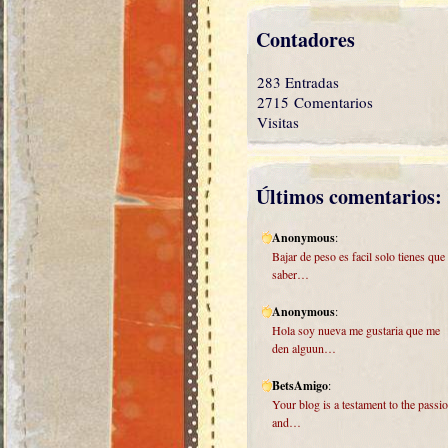
Contadores
283 Entradas
2715 Comentarios
Visitas
Últimos comentarios:
Anonymous
:
Bajar de peso es facil solo tienes que
saber…
Anonymous
:
Hola soy nueva me gustaria que me
den alguun…
BetsAmigo
:
Your blog is a testament to the passi
and…